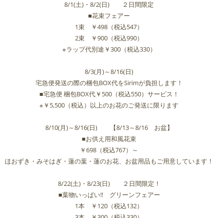
8/1(土)・8/2(日) ２日間限定
■花束フェアー
1束 ￥498（税込547）
2束 ￥900（税込990）
※ラップ代別途￥300（税込330）
8/3(月)～8/16(日)
宅急便発送の際の梱包BOX代をSirimが負担します！
■宅急便 梱包BOX代￥500（税込550）サービス！
※￥5,500（税込）以上のお花のご発送に限ります
8/10(月)～8/16(日) 【8/13～8/16 お盆】
■お供え用和風花束
￥698（税込767）～
ほおずき・みそはぎ・蓮の葉・蓮のお花、お盆用品もご用意しています！
8/22(土)・8/23(日) ２日間限定！
■葉物いっぱい‼ グリーンフェアー
1本 ￥120（税込132）
3本 ￥300（税込330）