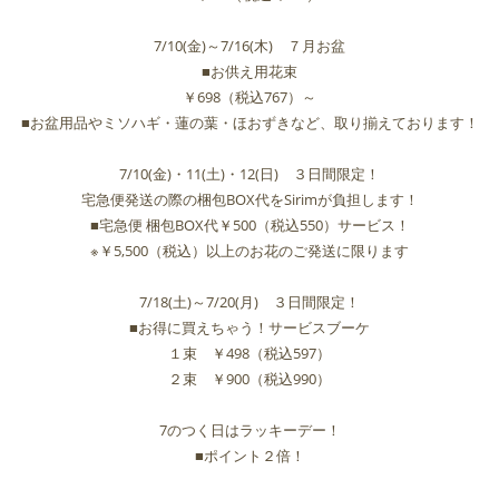
7/10(金)～7/16(木) ７月お盆
■お供え用花束
￥698（税込767）～
■お盆用品やミソハギ・蓮の葉・ほおずきなど、取り揃えております！
7/10(金)・11(土)・12(日) ３日間限定！
宅急便発送の際の梱包BOX代をSirimが負担します！
■宅急便 梱包BOX代￥500（税込550）サービス！
※￥5,500（税込）以上のお花のご発送に限ります
7/18(土)～7/20(月) ３日間限定！
■お得に買えちゃう！サービスブーケ
１束 ￥498（税込597）
２束 ￥900（税込990）
7のつく日はラッキーデー！
■ポイント２倍！